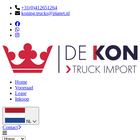
+31(0)412651264
koning.trucks@planet.nl
Home
Voorraad
Lease
Inkoop
NL
Contact