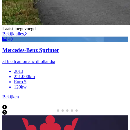
Laatst toegevoegd
Bekijk alles
40
Mercedes-Benz Sprinter
316 cdi automatic dhollandia
2013
251.000km
Euro 5
120kw
Bekijken