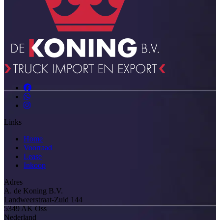
Links
Home
Voorraad
Lease
Inkoop
Adres
A. de Koning B.V.
Landweerstraat-Zuid 144
5349 AK Oss
Nederland