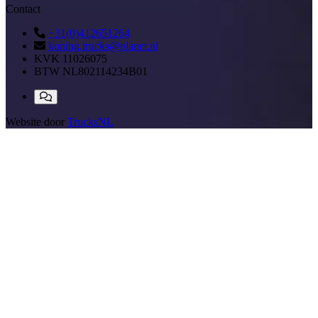
Contact
+31(0)412651264
koning.trucks@planet.nl
KVK
11026075
BTW
NL802114234B01
Website door
TrucksNL