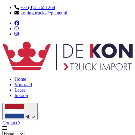
+31(0)412651264
koning.trucks@planet.nl
Home
Voorraad
Lease
Inkoop
NL
Contact