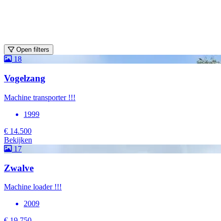
Open filters
18
Vogelzang
Machine transporter !!!
1999
€ 14.500
Bekijken
17
Zwalve
Machine loader !!!
2009
€ 19.750