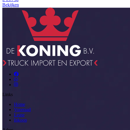
Bekijken
Links
Home
Voorraad
Lease
Inkoop
Adres