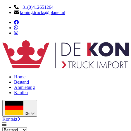
+31(0)412651264
koning.trucks@planet.nl
Home
Bestand
Anmietung
Kaufen
DE
Kontakt