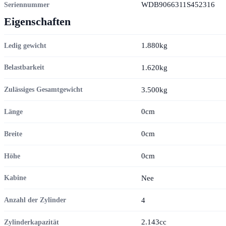
WDB9066311S452316
Seriennummer
Eigenschaften
1.880kg
Ledig gewicht
1.620kg
Belastbarkeit
3.500kg
Zulässiges Gesamtgewicht
0cm
Länge
0cm
Breite
0cm
Höhe
Nee
Kabine
4
Anzahl der Zylinder
2.143cc
Zylinderkapazität